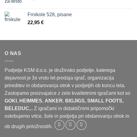
Frnikole 528, pisane
22,95
€
O NAS
Podjetje KSM d.o.o. je družinsko podjetje, katerega
dejavnost je že vrsto let prodaja igrač, organizacija
prireditev in obdarovanja otrok v podjetjih ob koncu leta.
Zastopamo proizvajalce z zelo kvalitetnimi igračami kot so
GOKI
,
HEIMMES
,
ANKER
,
BIGJIGS, SMALL FOOTS,
BELEDUC,..
Z igračami in didaktičnimi pripomočki
oskrbujemo vrtce, šole in podjetja pri obdarovanju otrok in
ob drugih priložnostih.