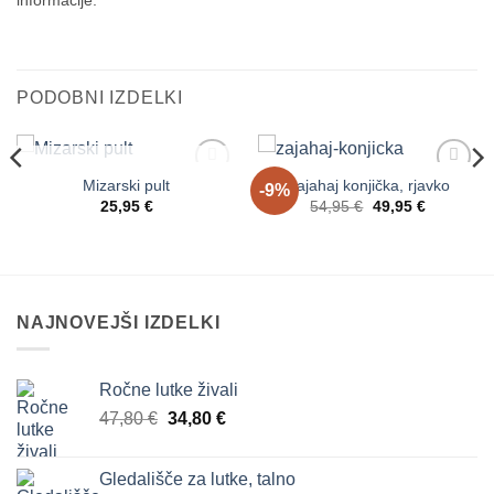
informacije.
PODOBNI IZDELKI
NI NA ZALOGI
Mizarski pult
Zajahaj konjička, rjavko
-9%
Dodaj
Dodaj
Izvirna
Trenutna
na
na
25,95
€
54,95
€
49,95
€
cena
cena
seznam
seznam
je
je:
želja
želja
bila:
49,95 €.
54,95 €.
NAJNOVEJŠI IZDELKI
Ročne lutke živali
Izvirna
Trenutna
47,80
€
34,80
€
cena
cena
je
je:
Gledališče za lutke, talno
bila:
34,80 €.