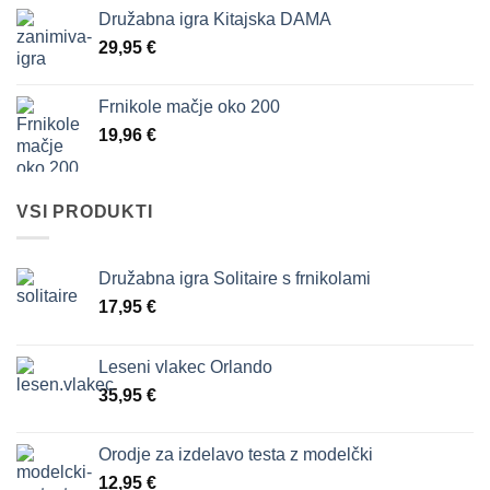
Družabna igra Kitajska DAMA
29,95
€
Frnikole mačje oko 200
19,96
€
VSI PRODUKTI
Družabna igra Solitaire s frnikolami
17,95
€
Leseni vlakec Orlando
35,95
€
Orodje za izdelavo testa z modelčki
12,95
€