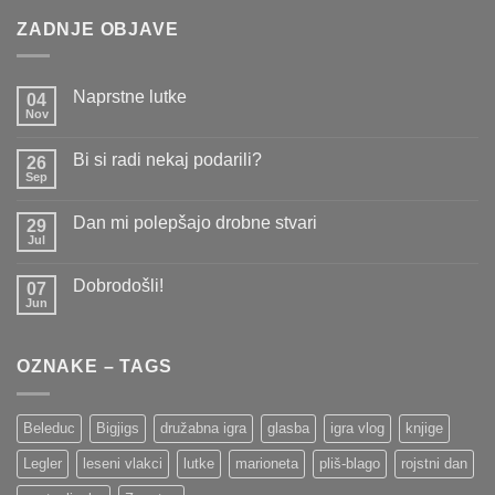
ZADNJE OBJAVE
Naprstne lutke
04
Nov
Ni
komentarjev
na
Bi si radi nekaj podarili?
26
Naprstne
lutke
Sep
Ni
komentarjev
na
Dan mi polepšajo drobne stvari
29
Bi
si
Jul
Ni
radi
komentarjev
nekaj
na
podarili?
Dobrodošli!
07
Dan
mi
Jun
Ni
polepšajo
komentarjev
drobne
na
stvari
Dobrodošli!
OZNAKE – TAGS
Beleduc
Bigjigs
družabna igra
glasba
igra vlog
knjige
Legler
leseni vlakci
lutke
marioneta
pliš-blago
rojstni dan