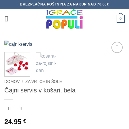
Skoči
BREZPLAČNA POŠTNINA ZA NAKUP NAD 70,00€
na
vsebino
0
Dodaj
na
seznam
želja
DOMOV
/
ZA VRTCE IN ŠOLE
Čajni servis v košari, bela
24,95
€