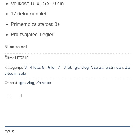
Velikost: 16 x 15 x 10 cm,
17 delni komplet
Primerno za starost: 3+
Proizvajalec: Legler
Ni na zalogi
Šifra:
LE5315
Kategorije:
3 - 4 leta
,
5 - 6 let
,
7 - 8 let
,
Igra vlog
,
Vse za rojstni dan
,
Za
vrtce in šole
Oznaki:
igra vlog
,
Za vrtce
OPIS