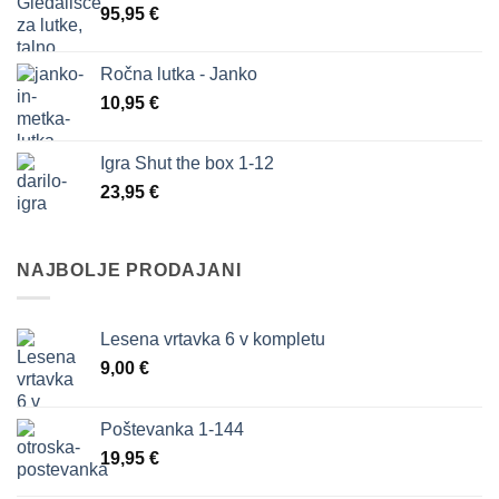
95,95
€
47,80 €.
Ročna lutka - Janko
10,95
€
Igra Shut the box 1-12
23,95
€
NAJBOLJE PRODAJANI
Lesena vrtavka 6 v kompletu
9,00
€
Poštevanka 1-144
19,95
€