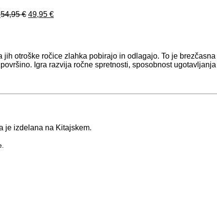
Izvirna
Trenutna
54,95
€
49,95
€
cena
cena
je
je:
bila:
49,95 €.
54,95 €.
h otroške ročice zlahka pobirajo in odlagajo. To je brezčasna ig
 površino. Igra razvija ročne spretnosti, sposobnost ugotavljanj
a je izdelana na Kitajskem.
e.