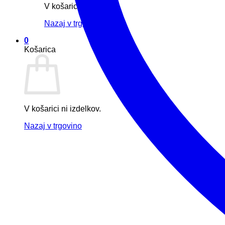
V košarici ni izdelkov.
Nazaj v trgovino
0
Košarica
V košarici ni izdelkov.
Nazaj v trgovino