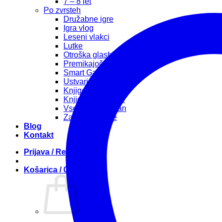
7 – 8 let
Po zvrsteh
Družabne igre
Igra vlog
Leseni vlakci
Lutke
Otroška glasbila
Premikajoče in zabavno
Smart Games
Ustvarjalne igrače
Knjige za otroke
Knjige za odrasle
Vse za rojstni dan
Za vrtce in šole
Blog
Kontakt
Prijava / Registracija
Košarica /
0,00
€
0