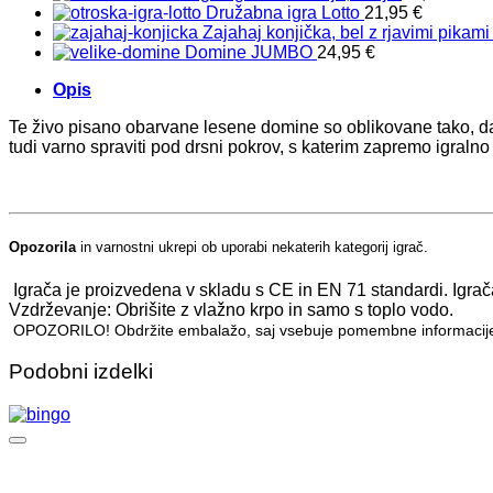
Družabna igra Lotto
21,95
€
Zajahaj konjička, bel z rjavimi pikami
Domine JUMBO
24,95
€
Opis
Te živo pisano obarvane lesene domine so oblikovane tako, da ji
tudi varno spraviti pod drsni pokrov, s katerim zapremo igralno
Opozorila
in varnostni ukrepi ob uporabi nekaterih kategorij igrač.
Igrača je proizvedena v skladu s CE in EN 71 standardi. Igrač
Vzdrževanje: Obrišite z vlažno krpo in samo s toplo vodo.
OPOZORILO! Obdržite embalažo, saj vsebuje pomembne informacij
Podobni izdelki