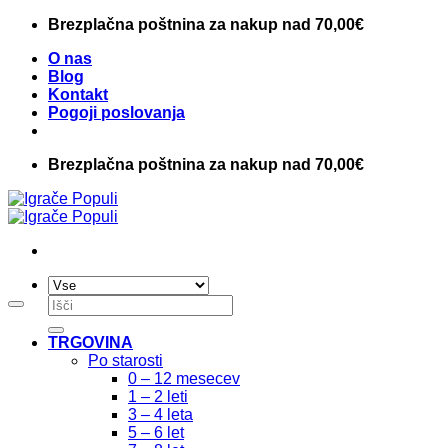
Skoči
Brezplačna poštnina za nakup nad 70,00€
na
O nas
vsebino
Blog
Kontakt
Pogoji poslovanja
Brezplačna poštnina za nakup nad 70,00€
Išči:
TRGOVINA
Po starosti
0 – 12 mesecev
1 – 2 leti
3 – 4 leta
5 – 6 let