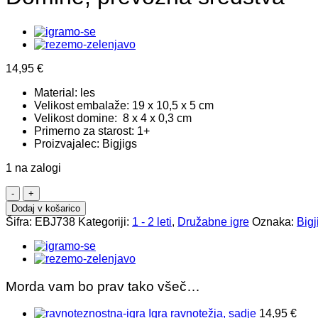
14,95
€
Material: les
Velikost embalaže: 19 x 10,5 x 5 cm
Velikost domine: 8 x 4 x 0,3 cm
Primerno za starost: 1+
Proizvajalec: Bigjigs
1 na zalogi
Domine,
prevozna
Dodaj v košarico
sredstva
Šifra:
EBJ738
Kategoriji:
1 - 2 leti
,
Družabne igre
Oznaka:
Bigj
količina
Morda vam bo prav tako všeč…
Igra ravnotežja, sadje
14,95
€