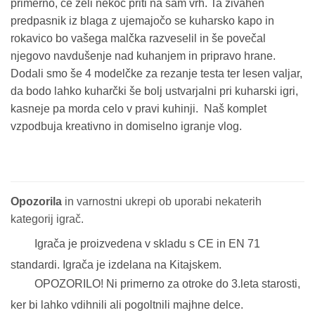
primerno, če želi nekoč priti na sam vrh. Ta živahen
predpasnik iz blaga z ujemajočo se kuharsko kapo in
rokavico bo vašega malčka razveselil in še povečal
njegovo navdušenje nad kuhanjem in pripravo hrane.
Dodali smo še 4 modelčke za rezanje testa ter lesen valjar,
da bodo lahko kuharčki še bolj ustvarjalni pri kuharski igri,
kasneje pa morda celo v pravi kuhinji. Naš komplet
vzpodbuja kreativno in domiselno igranje vlog.
Opozorila
in varnostni ukrepi ob uporabi nekaterih
kategorij igrač.
Igrača je proizvedena v skladu s CE in EN 71
standardi. Igrača je izdelana na Kitajskem.
OPOZORILO! Ni primerno za otroke do 3.leta starosti,
ker bi lahko vdihnili ali pogoltnili majhne delce.