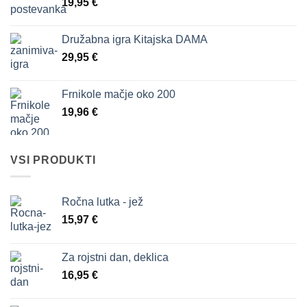
19,95
€
Družabna igra Kitajska DAMA
29,95
€
Frnikole mačje oko 200
19,96
€
VSI PRODUKTI
Ročna lutka - jež
15,97
€
Za rojstni dan, deklica
16,95
€