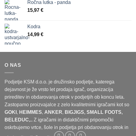
Ročna lutka - panda
15,97
€
Kodra
14,99
€
O NAS
Podjetje KSM d.o.o. je družinsko podjetje, katerega
dejavnost je že vrsto let prodaja igrač, organizacija
prireditev in obdarovanja otrok v podjetjih ob koncu leta.
Zastopamo proizvajalce z zelo kvalitetnimi igračami kot so
GOKI
,
HEIMMES
,
ANKER
,
BIGJIGS, SMALL FOOTS,
BELEDUC,..
Z igračami in didaktičnimi pripomočki
oskrbujemo vrtce, šole in podjetja pri obdarovanju otrok in