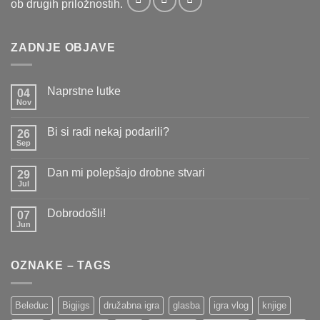
ob drugih priložnostih.
ZADNJE OBJAVE
Naprstne lutke
04
Nov
Ni
komentarjev
na
Bi si radi nekaj podarili?
26
Naprstne
lutke
Sep
Ni
komentarjev
na
Dan mi polepšajo drobne stvari
29
Bi
si
Jul
Ni
radi
komentarjev
nekaj
na
podarili?
Dobrodošli!
07
Dan
mi
Jun
Ni
polepšajo
komentarjev
drobne
na
stvari
Dobrodošli!
OZNAKE – TAGS
Beleduc
Bigjigs
družabna igra
glasba
igra vlog
knjige