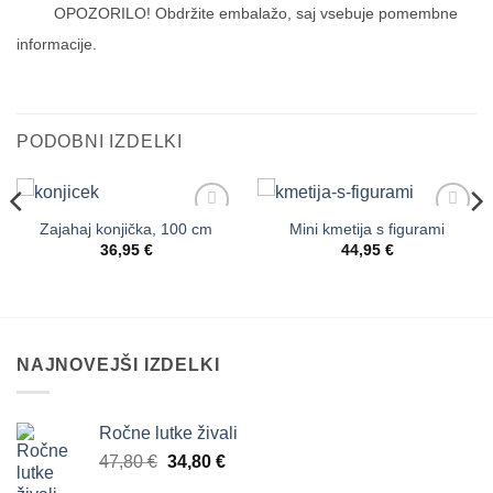
OPOZORILO! Obdržite embalažo, saj vsebuje pomembne
informacije.
PODOBNI IZDELKI
Zajahaj konjička, 100 cm
Mini kmetija s figurami
Dodaj
Dodaj
na
na
36,95
€
44,95
€
seznam
seznam
želja
želja
NAJNOVEJŠI IZDELKI
Ročne lutke živali
Izvirna
Trenutna
47,80
€
34,80
€
cena
cena