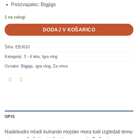
Proizvajalec: Bigjigs
1 na zalogi
DODAJ V KOŠARICO
Šifra:
EBJ610
Kategoriji:
3 - 4 leta
,
Igra vlog
Oznake:
Bigjigs
,
igra vlog
,
Za vrtce
OPIS
Nadebudni mladi kuharski mojster mora tudi izgledati temu