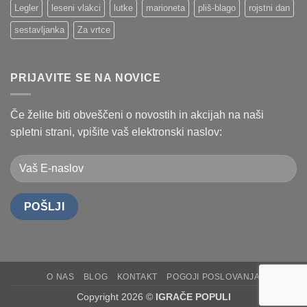
Legler
leseni vlakci
lutke
marioneta
pliš-blago
rojstni dan
sestavljanka
Za vrtce
PRIJAVITE SE NA NOVICE
Če želite biti obveščeni o novostih in akcijah na naši
spletni strani, vpišite vaš elektronski naslov:
O NAS
BLOG
KONTAKT
POGOJI POSLOVANJA
Copyright 2026 ©
IGRAČE POPULI