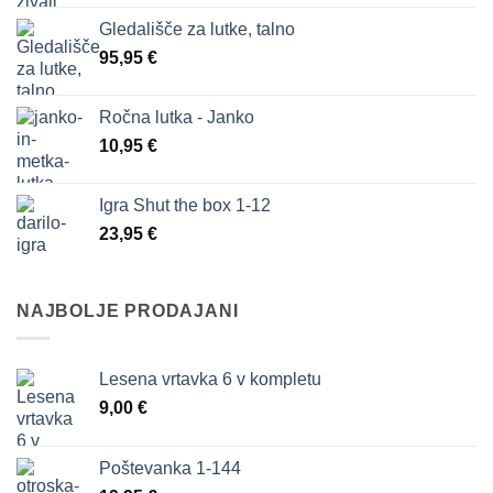
je
je:
Gledališče za lutke, talno
bila:
34,80 €.
95,95
€
47,80 €.
Ročna lutka - Janko
10,95
€
Igra Shut the box 1-12
23,95
€
NAJBOLJE PRODAJANI
Lesena vrtavka 6 v kompletu
9,00
€
Poštevanka 1-144