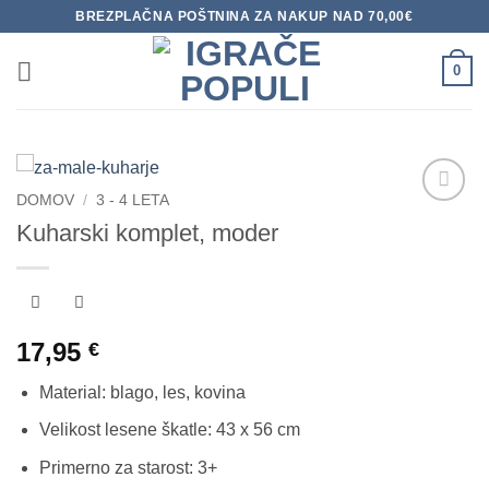
Skoči
BREZPLAČNA POŠTNINA ZA NAKUP NAD 70,00€
na
vsebino
0
DOMOV
/
3 - 4 LETA
Dodaj
Kuharski komplet, moder
na
seznam
želja
17,95
€
Material: blago, les, kovina
Velikost lesene škatle: 43 x 56 cm
Primerno za starost: 3+