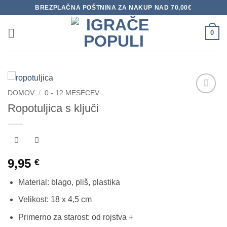
Skoči
BREZPLAČNA POŠTNINA ZA NAKUP NAD 70,00€
na
vsebino
0
DOMOV
/
0 - 12 MESECEV
Dodaj
Ropotuljica s ključi
na
seznam
želja
9,95
€
Material: blago, pliš, plastika
Velikost: 18 x 4,5 cm
Primerno za starost: od rojstva +