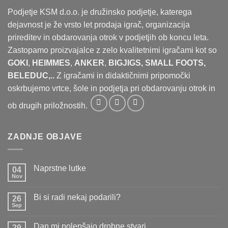
Podjetje KSM d.o.o. je družinsko podjetje, katerega
dejavnost je že vrsto let prodaja igrač, organizacija
prireditev in obdarovanja otrok v podjetjih ob koncu leta.
Zastopamo proizvajalce z zelo kvalitetnimi igračami kot so
GOKI
,
HEIMMES
,
ANKER
,
BIGJIGS, SMALL FOOTS,
BELEDUC,..
Z igračami in didaktičnimi pripomočki
oskrbujemo vrtce, šole in podjetja pri obdarovanju otrok in
ob drugih priložnostih.
ZADNJE OBJAVE
Naprstne lutke
04
Nov
Ni
komentarjev
na
Bi si radi nekaj podarili?
26
Naprstne
lutke
Sep
Ni
komentarjev
na
Dan mi polepšajo drobne stvari
29
Bi