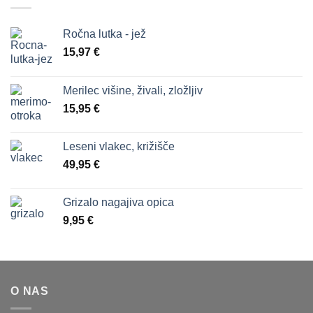
Ročna lutka - jež
15,97
€
Merilec višine, živali, zložljiv
15,95
€
Leseni vlakec, križišče
49,95
€
Grizalo nagajiva opica
9,95
€
O NAS