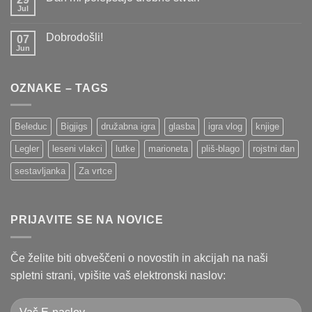
si
Jul
Ni
radi
komentarjev
nekaj
na
podarili?
Dobrodošli!
07
Dan
mi
Jun
Ni
polepšajo
komentarjev
drobne
na
stvari
Dobrodošli!
OZNAKE – TAGS
Beleduc
Bigjigs
družabna igra
glasba
igra vlog
knjige
Legler
leseni vlakci
lutke
marioneta
pliš-blago
rojstni dan
sestavljanka
Za vrtce
PRIJAVITE SE NA NOVICE
Če želite biti obveščeni o novostih in akcijah na naši
spletni strani, vpišite vaš elektronski naslov: