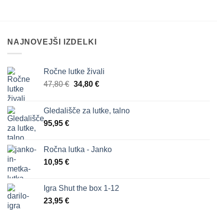
želja
želja
NAJNOVEJŠI IZDELKI
Ročne lutke živali
Izvirna
Trenutna
47,80
€
34,80
€
cena
cena
je
je:
Gledališče za lutke, talno
bila:
34,80 €.
95,95
€
47,80 €.
Ročna lutka - Janko
10,95
€
Igra Shut the box 1-12
23,95
€