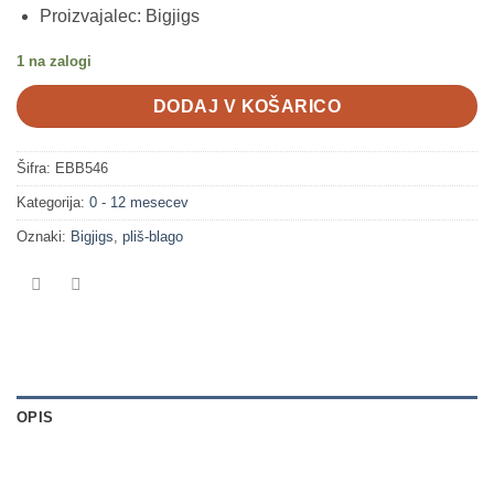
Proizvajalec: Bigjigs
1 na zalogi
DODAJ V KOŠARICO
Šifra:
EBB546
Kategorija:
0 - 12 mesecev
Oznaki:
Bigjigs
,
pliš-blago
OPIS