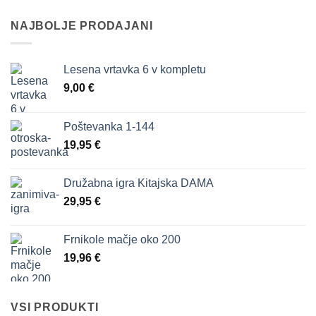
NAJBOLJE PRODAJANI
Lesena vrtavka 6 v kompletu
9,00
€
Poštevanka 1-144
19,95
€
Družabna igra Kitajska DAMA
29,95
€
Frnikole mačje oko 200
19,96
€
VSI PRODUKTI