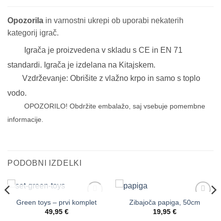
Opozorila
in varnostni ukrepi ob uporabi nekaterih
kategorij igrač.
Igrača je proizvedena v skladu s CE in EN 71
standardi. Igrača je izdelana na Kitajskem.
Vzdrževanje: Obrišite z vlažno krpo in samo s toplo
vodo.
OPOZORILO! Obdržite embalažo, saj vsebuje pomembne
informacije.
PODOBNI IZDELKI
NI NA ZALOGI
Green toys – prvi komplet
Zibajoča papiga, 50cm
Dodaj
Dodaj
na
na
49,95
€
19,95
€
seznam
seznam