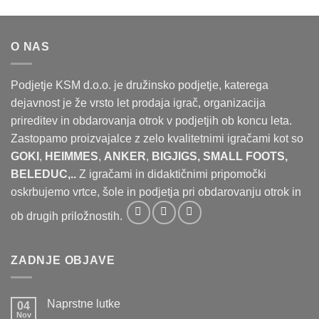
O NAS
Podjetje KSM d.o.o. je družinsko podjetje, katerega
dejavnost je že vrsto let prodaja igrač, organizacija
prireditev in obdarovanja otrok v podjetjih ob koncu leta.
Zastopamo proizvajalce z zelo kvalitetnimi igračami kot so
GOKI
,
HEIMMES
,
ANKER
,
BIGJIGS, SMALL FOOTS,
BELEDUC,..
Z igračami in didaktičnimi pripomočki
oskrbujemo vrtce, šole in podjetja pri obdarovanju otrok in
ob drugih priložnostih.
ZADNJE OBJAVE
Naprstne lutke
04
Nov
Ni