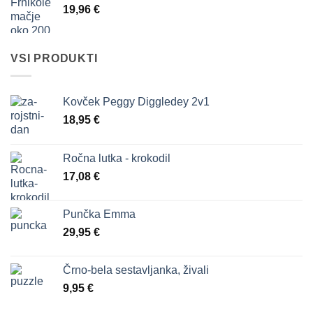
19,96
€
VSI PRODUKTI
Kovček Peggy Diggledey 2v1
18,95
€
Ročna lutka - krokodil
17,08
€
Punčka Emma
29,95
€
Črno-bela sestavljanka, živali
9,95
€