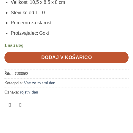
Velikost: 10,5 x 8,5 x 8 cm
Številke od 1-10
Primerno za starost: –
Proizvajalec: Goki
1 na zalogi
DODAJ V KOŠARICO
Šifra:
G60863
Kategorija:
Vse za rojstni dan
Oznaka:
rojstni dan