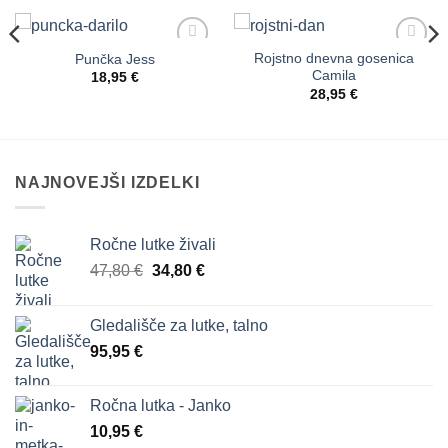
Rojstno dnevna gosenica
Punčka Jess
Dodaj
Dodaj
Camila
na
na
18,95
€
seznam
seznam
28,95
€
želja
želja
NAJNOVEJŠI IZDELKI
Ročne lutke živali
Izvirna
Trenutna
47,80
€
34,80
€
cena
cena
je
je:
Gledališče za lutke, talno
bila:
34,80 €.
95,95
€
47,80 €.
Ročna lutka - Janko
10,95
€