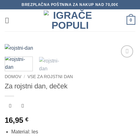
Skoči
BREZPLAČNA POŠTNINA ZA NAKUP NAD 70,00€
na
vsebino
0
Dodaj
na
seznam
DOMOV
/
VSE ZA ROJSTNI DAN
želja
Za rojstni dan, deček
16,95
€
Material: les