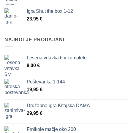
Igra Shut the box 1-12
23,95
€
NAJBOLJE PRODAJANI
Lesena vrtavka 6 v kompletu
9,00
€
Poštevanka 1-144
19,95
€
Družabna igra Kitajska DAMA
29,95
€
Frnikole mačje oko 200