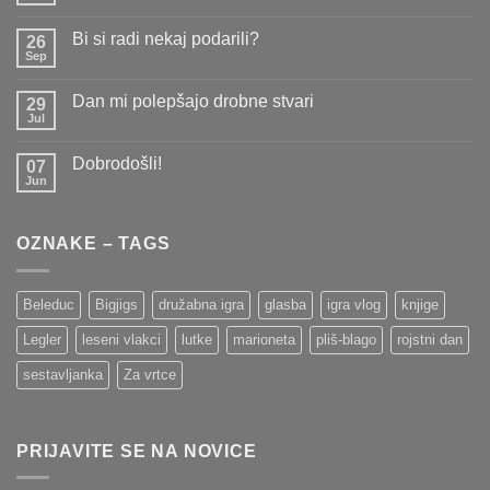
komentarjev
na
Bi si radi nekaj podarili?
26
Naprstne
lutke
Sep
Ni
komentarjev
na
Dan mi polepšajo drobne stvari
29
Bi
si
Jul
Ni
radi
komentarjev
nekaj
na
podarili?
Dobrodošli!
07
Dan
mi
Jun
Ni
polepšajo
komentarjev
drobne
na
stvari
Dobrodošli!
OZNAKE – TAGS
Beleduc
Bigjigs
družabna igra
glasba
igra vlog
knjige
Legler
leseni vlakci
lutke
marioneta
pliš-blago
rojstni dan
sestavljanka
Za vrtce
PRIJAVITE SE NA NOVICE