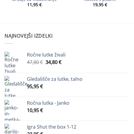
na
na
11,95
€
19,95
€
seznam
seznam
želja
želja
NAJNOVEJŠI IZDELKI
Ročne lutke živali
Izvirna
Trenutna
47,80
€
34,80
€
cena
cena
je
je:
Gledališče za lutke, talno
bila:
34,80 €.
95,95
€
47,80 €.
Ročna lutka - Janko
10,95
€
Igra Shut the box 1-12