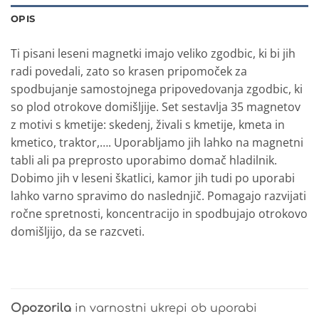
OPIS
Ti pisani leseni magnetki imajo veliko zgodbic, ki bi jih
radi povedali, zato so krasen pripomoček za
spodbujanje samostojnega pripovedovanja zgodbic, ki
so plod otrokove domišljije. Set sestavlja 35 magnetov
z motivi s kmetije: skedenj, živali s kmetije, kmeta in
kmetico, traktor,…. Uporabljamo jih lahko na magnetni
tabli ali pa preprosto uporabimo domač hladilnik.
Dobimo jih v leseni škatlici, kamor jih tudi po uporabi
lahko varno spravimo do naslednjič. Pomagajo razvijati
ročne spretnosti, koncentracijo in spodbujajo otrokovo
domišljijo, da se razcveti.
Opozorila
in varnostni ukrepi ob uporabi