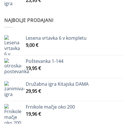
23,95
€
NAJBOLJE PRODAJANI
Lesena vrtavka 6 v kompletu
9,00
€
Poštevanka 1-144
19,95
€
Družabna igra Kitajska DAMA
29,95
€
Frnikole mačje oko 200
19,96
€