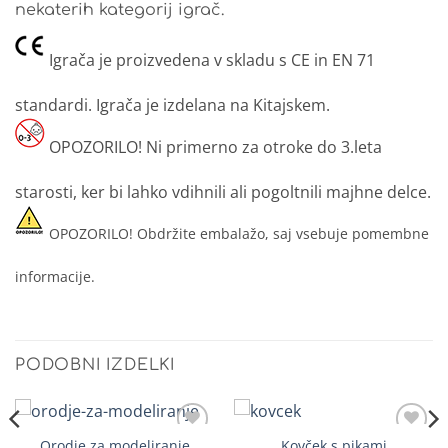
nekaterih kategorij igrač.
Igrača je proizvedena v skladu s CE in EN 71
standardi. Igrača je izdelana na Kitajskem.
OPOZORILO! Ni primerno za otroke do 3.leta
starosti, ker bi lahko vdihnili ali pogoltnili majhne delce.
OPOZORILO! Obdržite embalažo, saj vsebuje pomembne
informacije.
PODOBNI IZDELKI
Orodje za modeliranje
Kovček s pikami
Dodaj
Dodaj