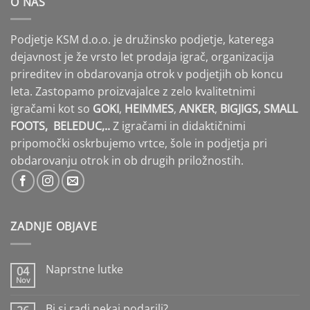
O NAS
Podjetje KSM d.o.o. je družinsko podjetje, katerega
dejavnost je že vrsto let prodaja igrač, organizacija
prireditev in obdarovanja otrok v podjetjih ob koncu
leta. Zastopamo proizvajalce z zelo kvalitetnimi
igračami kot so
GOKI
,
HEIMMES
,
ANKER
,
BIGJIGS, SMALL
FOOTS,
BELEDUC,..
Z igračami in didaktičnimi
pripomočki oskrbujemo vrtce, šole in podjetja pri
obdarovanju otrok in ob drugih priložnostih.
ZADNJE OBJAVE
Naprstne lutke
04
Nov
Ni
komentarjev
na
Bi si radi nekaj podarili?