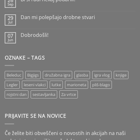
26
Naprstne
Sep
lutke
Ni
komentarjev
na
Dan mi polepšajo drobne stvari
29
Bi
Jul
si
Ni
radi
komentarjev
nekaj
na
Dobrodošli!
podarili?
07
Dan
Jun
mi
Ni
polepšajo
komentarjev
drobne
na
stvari
Dobrodošli!
OZNAKE – TAGS
Beleduc
Bigjigs
družabna igra
glasba
igra vlog
knjige
Legler
leseni vlakci
lutke
marioneta
pliš-blago
rojstni dan
sestavljanka
Za vrtce
PRIJAVITE SE NA NOVICE
Če želite biti obveščeni o novostih in akcijah na naši