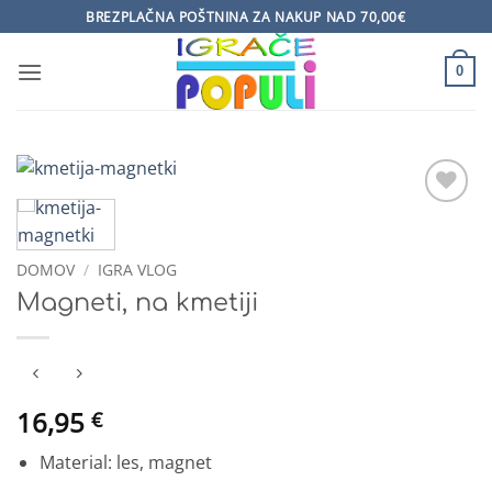
Skoči
BREZPLAČNA POŠTNINA ZA NAKUP NAD 70,00€
na
vsebino
0
Dodaj
na
seznam
DOMOV
/
IGRA VLOG
želja
Magneti, na kmetiji
16,95
€
Material: les, magnet