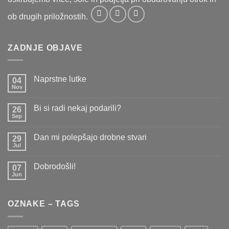
ob drugih priložnostih.
ZADNJE OBJAVE
Naprstne lutke
04
Nov
Ni
komentarjev
na
Bi si radi nekaj podarili?
26
Naprstne
lutke
Sep
Ni
komentarjev
na
Dan mi polepšajo drobne stvari
29
Bi
si
Jul
Ni
radi
komentarjev
nekaj
na
podarili?
Dobrodošli!
07
Dan
mi
Jun
Ni
polepšajo
komentarjev
drobne
na
stvari
Dobrodošli!
OZNAKE – TAGS