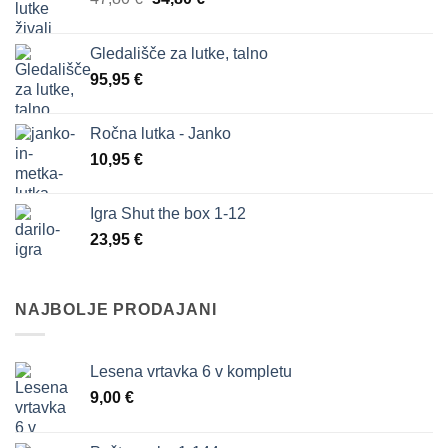
cena
cena
je
je:
Gledališče za lutke, talno
bila:
34,80 €.
95,95
€
47,80 €.
Ročna lutka - Janko
10,95
€
Igra Shut the box 1-12
23,95
€
NAJBOLJE PRODAJANI
Lesena vrtavka 6 v kompletu
9,00
€