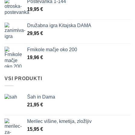
Poštevanka 1-144
19,95
€
Družabna igra Kitajska DAMA
29,95
€
Frnikole mačje oko 200
19,96
€
VSI PRODUKTI
Šah in Dama
21,95
€
Merilec višine, kmetija, zložljiv
15,95
€