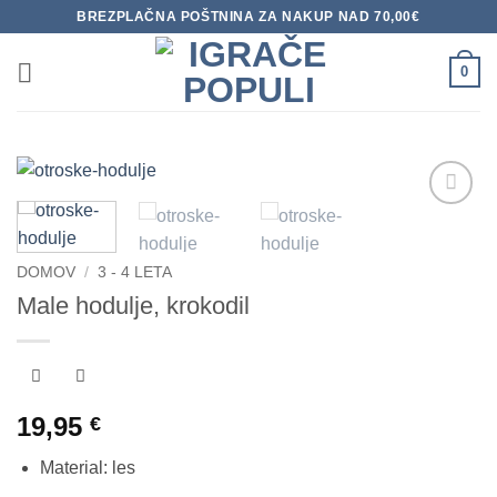
Skoči
BREZPLAČNA POŠTNINA ZA NAKUP NAD 70,00€
na
vsebino
0
Dodaj
na
seznam
DOMOV
/
3 - 4 LETA
želja
Male hodulje, krokodil
19,95
€
Material: les