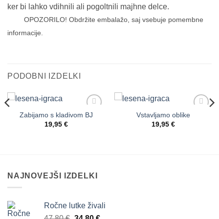
ker bi lahko vdihnili ali pogoltnili majhne delce.
OPOZORILO! Obdržite embalažo, saj vsebuje pomembne
informacije.
PODOBNI IZDELKI
Zabijamo s kladivom BJ
Vstavljamo oblike
Dodaj
Dodaj
na
na
19,95
€
19,95
€
seznam
seznam
želja
želja
NAJNOVEJŠI IZDELKI
Ročne lutke živali
Izvirna
Trenutna
47,80
€
34,80
€