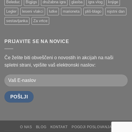
Beleduc
Bigjigs
družabna igra
glasba
igra vlog
knjige
Legler
leseni vlakci
lutke
marioneta
pliš-blago
rojstni dan
sestavljanka
Za vrtce
PRIJAVITE SE NA NOVICE
Če želite biti obveščeni o novostih in akcijah na naši
spletni strani, vpišite vaš elektronski naslov:
O NAS
BLOG
KONTAKT
POGOJI POSLOVANJA