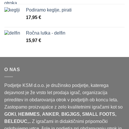
Podiramo keglje, pirati
17,95
€
Ročna lutka - delfin
15,97
€
O NAS
Podjetje KSM d.o.o. je družinsko podjetje, katerega
dejavnost je že vrsto let prodaja igrač, organizacija
prireditev in obdarovanja otrok v podjetjih ob koncu leta.
Zastopamo proizvajalce z zelo kvalitetnimi igračami kot so
GOKI
,
HEIMMES
,
ANKER
,
BIGJIGS, SMALL FOOTS,
BELEDUC,..
Z igračami in didaktičnimi pripomočki
oskrbujemo vrtce, šole in podjetja pri obdarovanju otrok in