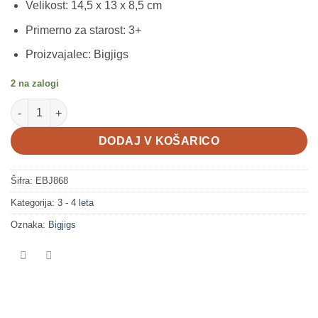
Velikost: 14,5 x 13 x 8,5 cm
Primerno za starost: 3+
Proizvajalec: Bigjigs
2 na zalogi
Male hodulje, krokodil količina
DODAJ V KOŠARICO
Šifra:
EBJ868
Kategorija:
3 - 4 leta
Oznaka:
Bigjigs