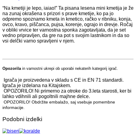
“Na kmetiji je lepo, iaiao!” Ta pisana lesena mini kmetija je že
na zunaj okrašena s prizori s prave kmetije, ko pa jo
odpremo spoznamo kmeta in kmetico, račko v ribniku, konja,
ovco, kravo, piščanca, pujsa, korenje, ograjo in drevje. Ročaj
v obliki vrvice ter varnostna sponka zagotavljata, da je set
vedno pripravljen, da gre na pot s svojim lastnikom in da so
vsi delčki varno spravljeni v njem.
Opozorila
in varnostni ukrepi ob uporabi nekaterih kategorij igrač.
Igrača je proizvedena v skladu s CE in EN 71 standardi.
Igrača je izdelana na Kitajskem.
OPOZORILO! Ni primerno za otroke do 3.leta starosti, ker bi
lahko vdihnili ali pogoltnili majhne delce.
OPOZORILO! Obdržite embalažo, saj vsebuje pomembne
informacije.
Podobni izdelki