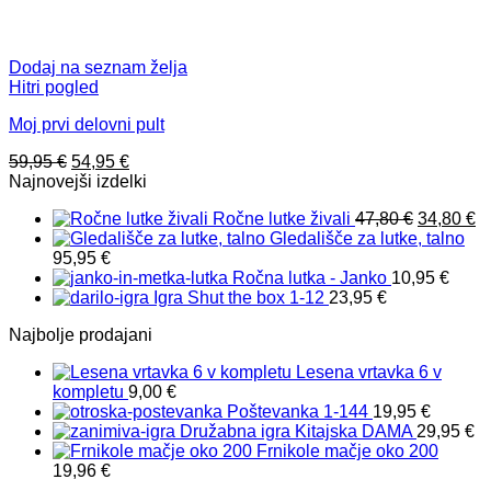
Dodaj na seznam želja
Hitri pogled
Moj prvi delovni pult
Izvirna
Trenutna
59,95
€
54,95
€
cena
cena
Najnovejši izdelki
je
je:
Izvirna
T
Ročne lutke živali
47,80
€
34,80
€
bila:
54,95 €.
cena
c
Gledališče za lutke, talno
59,95 €.
je
je
95,95
€
bila:
34
Ročna lutka - Janko
10,95
€
47,80 €.
Igra Shut the box 1-12
23,95
€
Najbolje prodajani
Lesena vrtavka 6 v
kompletu
9,00
€
Poštevanka 1-144
19,95
€
Družabna igra Kitajska DAMA
29,95
€
Frnikole mačje oko 200
19,96
€