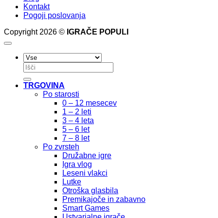
Kontakt
Pogoji poslovanja
Copyright 2026 ©
IGRAČE POPULI
Išči:
TRGOVINA
Po starosti
0 – 12 mesecev
1 – 2 leti
3 – 4 leta
5 – 6 let
7 – 8 let
Po zvrsteh
Družabne igre
Igra vlog
Leseni vlakci
Lutke
Otroška glasbila
Premikajoče in zabavno
Smart Games
Ustvarjalne igrače