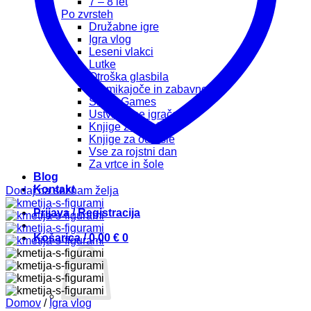
7 – 8 let
Po zvrsteh
Družabne igre
Igra vlog
Leseni vlakci
Lutke
Otroška glasbila
Premikajoče in zabavno
Smart Games
Ustvarjalne igrače
Knjige za otroke
Knjige za odrasle
Vse za rojstni dan
Za vrtce in šole
Blog
Kontakt
Dodaj na seznam želja
Prijava / Registracija
Košarica /
0,00
€
0
Domov
/
Igra vlog