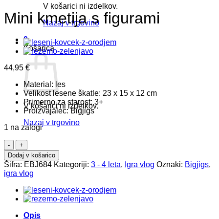
V košarici ni izdelkov.
Mini kmetija s figurami
Nazaj v trgovino
0
Košarica
44,95
€
Material: les
Velikost lesene škatle: 23 x 15 x 12 cm
Primerno za starost: 3+
V košarici ni izdelkov.
Proizvajalec: Bigjigs
Nazaj v trgovino
1 na zalogi
Mini
kmetija
Dodaj v košarico
s
Šifra:
EBJ684
Kategoriji:
3 - 4 leta
,
Igra vlog
Oznaki:
Bigjigs
,
figurami
igra vlog
količina
Opis