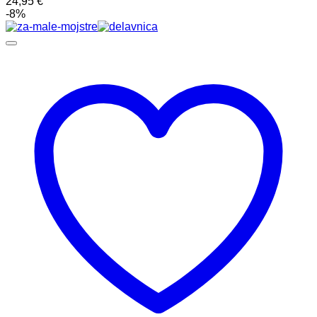
24,95
€
-8%