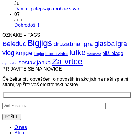
na
Jul
Bi
Ni
Dan mi polepšajo drobne stvari
si
komentarjev
07
radi
na
Jun
nekaj
Dan
Ni
Dobrodošli!
podarili?
mi
komentarjev
OZNAKE – TAGS
na
polepšajo
Bigjigs
Dobrodošli!
drobne
glasba
Beleduc
igra
družabna igra
stvari
lutke
vlog
knjige
pliš-blago
leseni vlakci
Legler
marioneta
Za vrtce
sestavljanka
rojstni dan
PRIJAVITE SE NA NOVICE
Če želite biti obveščeni o novostih in akcijah na naši spletni
strani, vpišite vaš elektronski naslov:
O nas
Blog