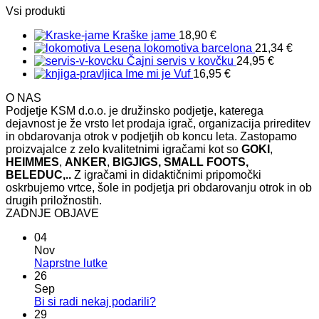
Vsi produkti
Kraške jame
18,90
€
Lesena lokomotiva barcelona
21,34
€
Čajni servis v kovčku
24,95
€
Ime mi je Vuf
16,95
€
O NAS
Podjetje KSM d.o.o. je družinsko podjetje, katerega
dejavnost je že vrsto let prodaja igrač, organizacija prireditev
in obdarovanja otrok v podjetjih ob koncu leta. Zastopamo
proizvajalce z zelo kvalitetnimi igračami kot so
GOKI
,
HEIMMES
,
ANKER
,
BIGJIGS, SMALL FOOTS,
BELEDUC,..
Z igračami in didaktičnimi pripomočki
oskrbujemo vrtce, šole in podjetja pri obdarovanju otrok in ob
drugih priložnostih.
ZADNJE OBJAVE
04
Nov
Ni
Naprstne lutke
komentarjev
26
na
Sep
Naprstne
Ni
Bi si radi nekaj podarili?
lutke
komentarjev
29