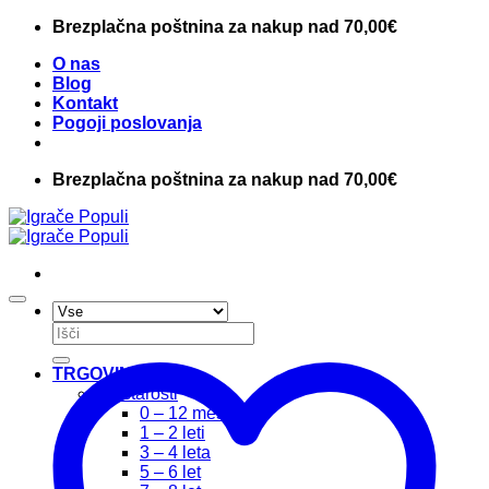
Skoči
Brezplačna poštnina za nakup nad 70,00€
na
O nas
vsebino
Blog
Kontakt
Pogoji poslovanja
Brezplačna poštnina za nakup nad 70,00€
Išči:
TRGOVINA
Po starosti
0 – 12 mesecev
1 – 2 leti
3 – 4 leta
5 – 6 let