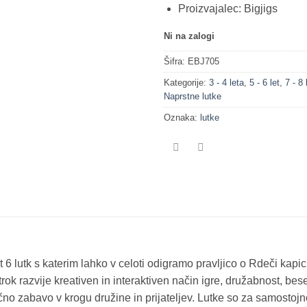
Proizvajalec: Bigjigs
Ni na zalogi
Šifra:
EBJ705
Kategorije:
3 - 4 leta
,
5 - 6 let
,
7 - 8 
Naprstne lutke
Oznaka:
lutke
6 lutk s katerim lahko v celoti odigramo pravljico o Rdeči kapic
otrok razvije kreativen in interaktiven način igre, družabnost, bes
nčno zabavo v krogu družine in prijateljev. Lutke so za samostojn