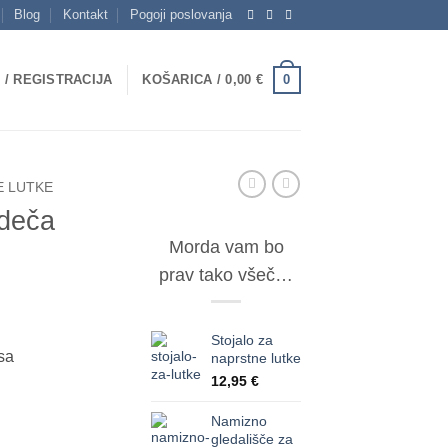
Blog
Kontakt
Pogoji poslovanja
0
 / REGISTRACIJA
KOŠARICA /
0,00
€
E LUTKE
Rdeča
Morda vam bo
prav tako všeč…
Stojalo za
esa
naprstne lutke
12,95
€
u
Namizno
gledališče za