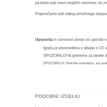
pa bodo tudi vsem mlajšim zanimive, ko jim
Priporočamo tudi nakup priročnega stojala 
Opozorila
in varnostni ukrepi ob uporabi ne
Igrača je proizvedena v skladu s CE i
OPOZORILO! Ni primerno za otroke do 3.
OPOZORILO! Obdržite embalažo, saj vse
PODOBNI IZDELKI