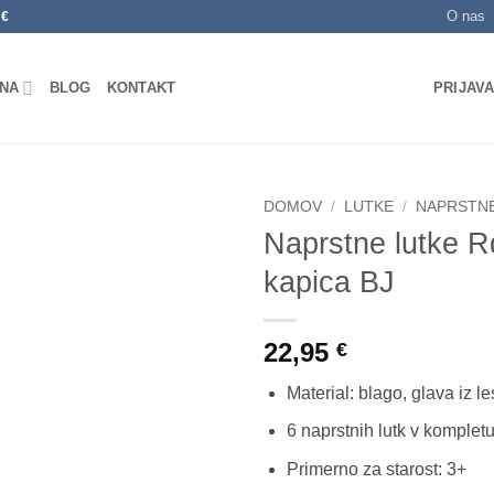
O nas
0€
NA
BLOG
KONTAKT
PRIJAVA
DOMOV
/
LUTKE
/
NAPRSTN
Naprstne lutke 
Dodaj
kapica BJ
na
seznam
želja
22,95
€
Material: blago, glava iz l
6 naprstnih lutk v komplet
Primerno za starost: 3+