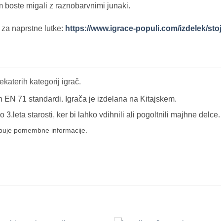
 boste migali z raznobarvnimi junaki.
za naprstne lutke:
https://www.igrace-populi.com/izdelek/stoj
katerih kategorij igrač.
n EN 71 standardi. Igrača je izdelana na Kitajskem.
leta starosti, ker bi lahko vdihnili ali pogoltnili majhne delce.
buje pomembne informacije.