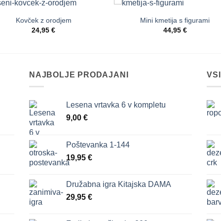
Kovček z orodjem
Mini kmetija s figurami
Dodaj
Dod
24,95
€
44,95
€
na
n
seznam
sez
želja
žel
NAJBOLJE PRODAJANI
VS
Lesena vrtavka 6 v kompletu
9,00
€
Poštevanka 1-144
19,95
€
Družabna igra Kitajska DAMA
29,95
€