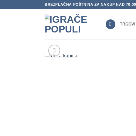
Skoči
BREZPLAČNA POŠTNINA ZA NAKUP NAD 70,0
na
vsebino
TRGOVI