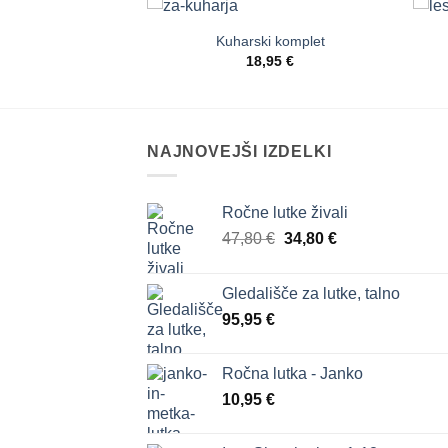
nje, pločevinasta
Kuharski komplet
Dodaj
Dodaj
,95
€
18,95
€
na
na
seznam
seznam
želja
želja
NAJNOVEJŠI IZDELKI
Ročne lutke živali
Izvirna
Trenutna
47,80
€
34,80
€
cena
cena
je
je:
Gledališče za lutke, talno
bila:
34,80 €.
95,95
€
47,80 €.
Ročna lutka - Janko
10,95
€