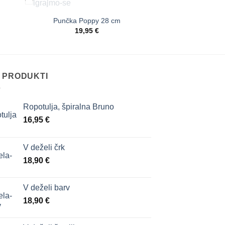
NI NA ZALOGI
Punčka Poppy 28 cm
aj
Dodaj
19,95
€
a
na
nam
seznam
ja
želja
I PRODUKTI
Ropotulja, špiralna Bruno
16,95
€
V deželi črk
18,90
€
V deželi barv
18,90
€