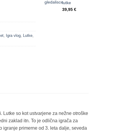
lutke
39,95
€
let
,
Igra vlog
,
Lutke
,
i. Lutke so kot ustvarjene za nežne otroške
edni zaklad itn. To je odlična igrača za
o igranje primerne od 3. leta dalje, seveda