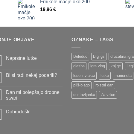
Frnikole mačje oko 200
19,96
€
DNJE OBJAVE
OZNAKE – TAGS
Beleduc
Bigjigs
družabna igra
Naprstne lutke
Ni
glasba
igra vlog
knjige
Legl
komentarjev
na
Bi si radi nekaj podarili?
leseni vlakci
lutke
marioneta
Naprstne
lutke
Ni
pliš-blago
rojstni dan
komentarjev
na
Dan mi polepšajo drobne
Bi
sestavljanka
Za vrtce
si
stvari
radi
Ni
nekaj
komentarjev
podarili?
Dobrodošli!
na
Dan
Ni
mi
komentarjev
polepšajo
na
drobne
Dobrodošli!
stvari