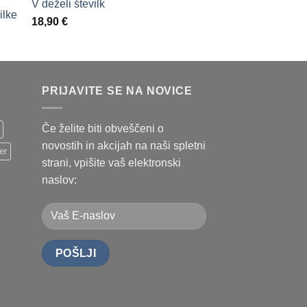
V deželi številk
18,90
€
PRIJAVITE SE NA NOVICE
Če želite biti obveščeni o
novostih in akcijah na naši spletni
er
strani, vpišite vaš elektronski
naslov: