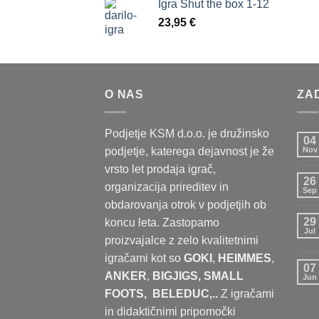
Igra Shut the box 1-12
23,95
€
O NAS
ZA
Podjetje KSM d.o.o. je družinsko
04
podjetje, katerega dejavnost je že
Nov
vrsto let prodaja igrač,
26
organizacija prireditev in
Sep
obdarovanja otrok v podjetjih ob
29
koncu leta. Zastopamo
Jul
proizvajalce z zelo kvalitetnimi
igračami kot so
GOKI
,
HEIMMES
,
07
ANKER
,
BIGJIGS, SMALL
Jun
FOOTS,
BELEDUC,..
Z igračami
in didaktičnimi pripomočki