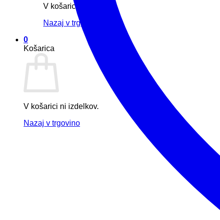
V košarici ni izdelkov.
Nazaj v trgovino
0
Košarica
V košarici ni izdelkov.
Nazaj v trgovino