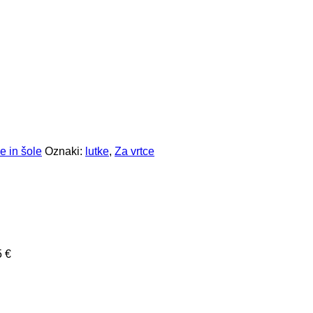
e in šole
Oznaki:
lutke
,
Za vrtce
5
€