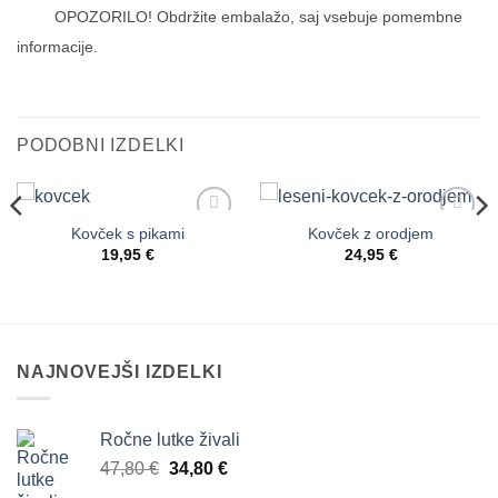
OPOZORILO! Obdržite embalažo, saj vsebuje pomembne
informacije.
PODOBNI IZDELKI
Kovček s pikami
Kovček z orodjem
Dodaj
Dodaj
na
na
19,95
€
24,95
€
seznam
seznam
želja
želja
NAJNOVEJŠI IZDELKI
Ročne lutke živali
Izvirna
Trenutna
47,80
€
34,80
€
cena
cena