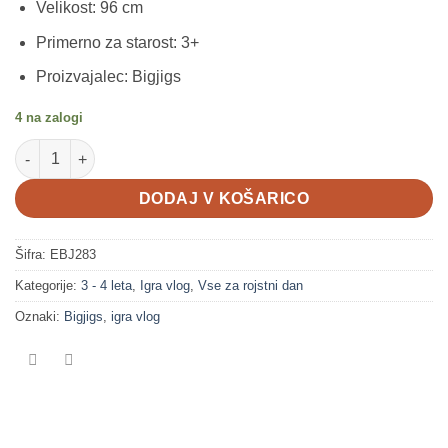
Velikost: 96 cm
Primerno za starost: 3+
Proizvajalec: Bigjigs
4 na zalogi
Zajahaj cvetličnega konjička količina
DODAJ V KOŠARICO
Šifra:
EBJ283
Kategorije:
3 - 4 leta
,
Igra vlog
,
Vse za rojstni dan
Oznaki:
Bigjigs
,
igra vlog