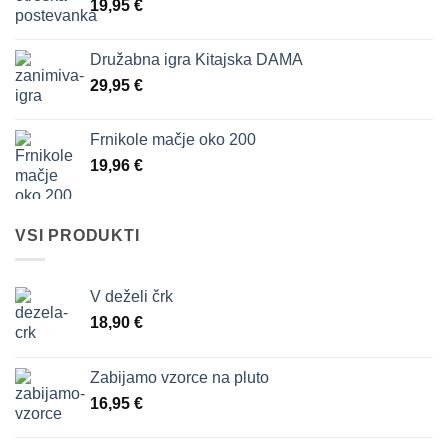
19,95
€
Družabna igra Kitajska DAMA
29,95
€
Frnikole mačje oko 200
19,96
€
VSI PRODUKTI
V deželi črk
18,90
€
Zabijamo vzorce na pluto
16,95
€