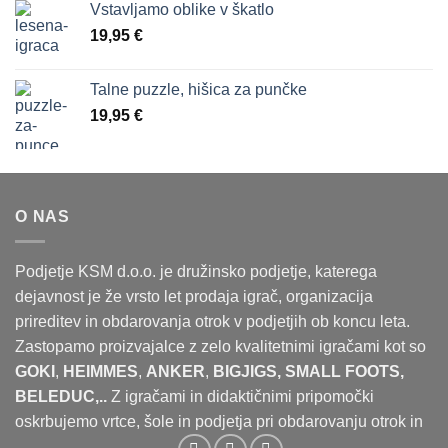
Vstavljamo oblike v škatlo
19,95
€
Talne puzzle, hišica za punčke
19,95
€
O NAS
Podjetje KSM d.o.o. je družinsko podjetje, katerega
dejavnost je že vrsto let prodaja igrač, organizacija
prireditev in obdarovanja otrok v podjetjih ob koncu leta.
Zastopamo proizvajalce z zelo kvalitetnimi igračami kot so
GOKI
,
HEIMMES
,
ANKER
,
BIGJIGS, SMALL FOOTS,
BELEDUC,..
Z igračami in didaktičnimi pripomočki
oskrbujemo vrtce, šole in podjetja pri obdarovanju otrok in