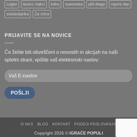
Legler
leseni vlakci
lutke
marioneta
pliš-blago
rojstni dan
sestavljanka
Za vrtce
PRIJAVITE SE NA NOVICE
Če želite biti obveščeni o novostih in akcijah na naši
spletni strani, vpišite vaš elektronski naslov:
O NAS
BLOG
KONTAKT
POGOJI POSLOVANJA
Copyright 2026 ©
IGRAČE POPULI