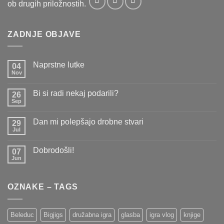
ob drugih priložnostih.
ZADNJE OBJAVE
Naprstne lutke
04
Nov
Ni
komentarjev
na
Bi si radi nekaj podarili?
26
Naprstne
lutke
Sep
Ni
komentarjev
na
Dan mi polepšajo drobne stvari
29
Bi
si
Jul
Ni
radi
komentarjev
nekaj
na
podarili?
Dobrodošli!
07
Dan
mi
Jun
Ni
polepšajo
komentarjev
drobne
na
stvari
Dobrodošli!
OZNAKE – TAGS
Beleduc
Bigjigs
družabna igra
glasba
igra vlog
knjige