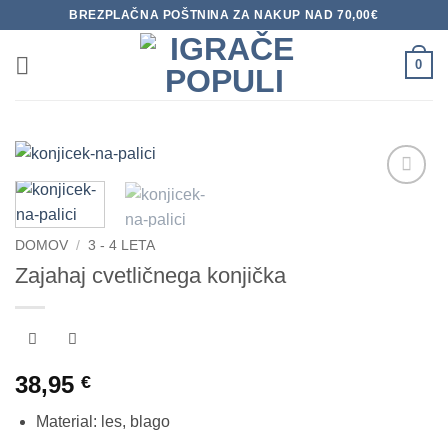
Skoči
BREZPLAČNA POŠTNINA ZA NAKUP NAD 70,00€
na
vsebino
0
Dodaj
na
seznam
DOMOV
/
3 - 4 LETA
želja
Zajahaj cvetličnega konjička
38,95
€
Material: les, blago