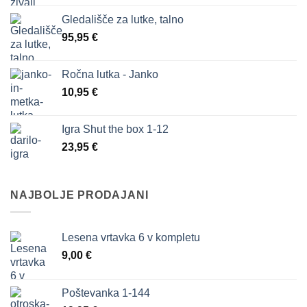
je
je:
Gledališče za lutke, talno
bila:
34,80 €.
95,95
€
47,80 €.
Ročna lutka - Janko
10,95
€
Igra Shut the box 1-12
23,95
€
NAJBOLJE PRODAJANI
Lesena vrtavka 6 v kompletu
9,00
€
Poštevanka 1-144