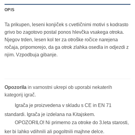
OPIS
Ta prikupen, leseni konjiček s cvetličnimi motivi s kodrasto
grivo bo zagotovo postal ponos hlevčka vsakega otroka.
Njegov trden, lesen kol ter za otroške ročice narejena
ročaja, pripomorejo, da ga otrok zlahka osedla in odjezdi z
njim. Vzpodbuja gibanje.
Opozorila
in varnostni ukrepi ob uporabi nekaterih
kategorij igrač.
Igrača je proizvedena v skladu s CE in EN 71
standardi. Igrača je izdelana na Kitajskem.
OPOZORILO! Ni primerno za otroke do 3.leta starosti,
ker bi lahko vdihnili ali pogoltnili majhne delce.