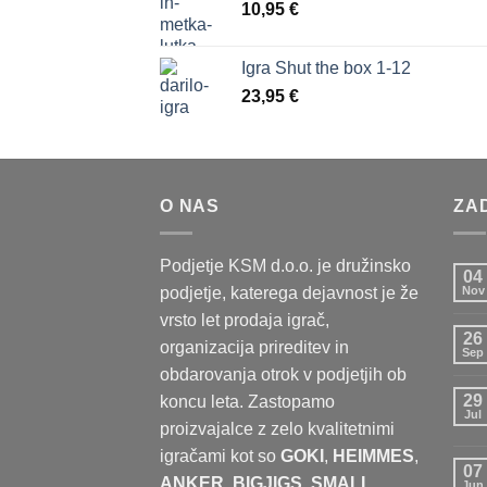
10,95
€
Igra Shut the box 1-12
23,95
€
O NAS
ZA
Podjetje KSM d.o.o. je družinsko
04
podjetje, katerega dejavnost je že
Nov
vrsto let prodaja igrač,
26
organizacija prireditev in
Sep
obdarovanja otrok v podjetjih ob
29
koncu leta. Zastopamo
Jul
proizvajalce z zelo kvalitetnimi
igračami kot so
GOKI
,
HEIMMES
,
07
ANKER
,
BIGJIGS, SMALL
Jun