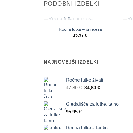
PODOBNI IZDELKI
 ZALOGI
NI NA ZALOGI
 – Kasper Kimi
Ročna lutka – princesa
Dodaj
Dodaj
,97
€
15,97
€
na
na
seznam
seznam
želja
želja
NAJNOVEJŠI IZDELKI
Ročne lutke živali
Izvirna
Trenutna
47,80
€
34,80
€
cena
cena
je
je:
Gledališče za lutke, talno
bila:
34,80 €.
95,95
€
47,80 €.
Ročna lutka - Janko