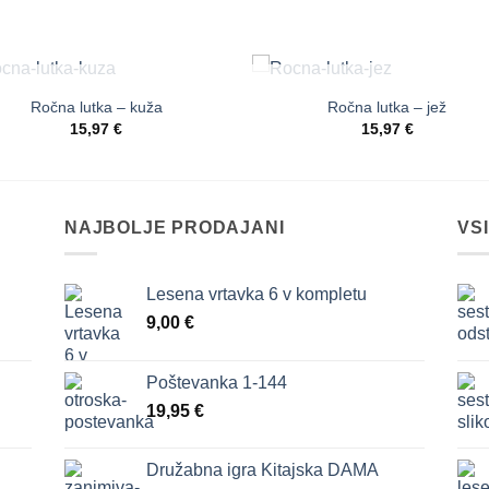
NI NA ZALOGI
NI NA ZALOGI
Ročna lutka – kuža
Ročna lutka – jež
Dodaj
Dod
15,97
€
15,97
€
na
n
seznam
sez
želja
žel
NAJBOLJE PRODAJANI
VS
Lesena vrtavka 6 v kompletu
9,00
€
Poštevanka 1-144
19,95
€
Družabna igra Kitajska DAMA