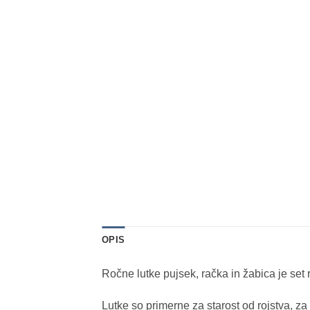
OPIS
Ročne lutke pujsek, račka in žabica je set r
Lutke so primerne za starost od rojstva, za