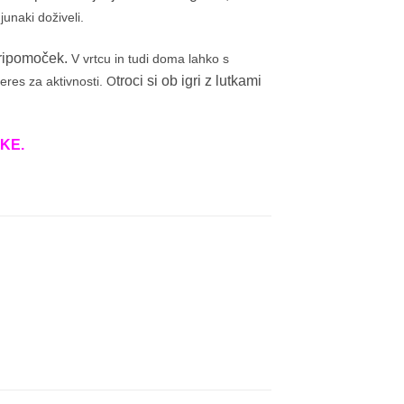
junaki doživeli.
 pripomoček.
V vrtcu in tudi doma lahko s
troci si ob igri z lutkami
eres za aktivnosti. O
KE.