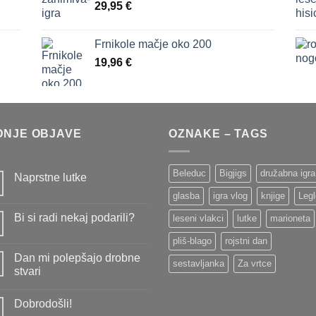
29,95
€
Frnikole mačje oko 200
19,96
€
DNJE OBJAVE
OZNAKE – TAGS
Beleduc
Bigjigs
družabna igra
Naprstne lutke
Ni
glasba
igra vlog
knjige
Legl
komentarjev
na
Bi si radi nekaj podarili?
leseni vlakci
lutke
marioneta
Naprstne
lutke
Ni
pliš-blago
rojstni dan
komentarjev
na
Dan mi polepšajo drobne
Bi
sestavljanka
Za vrtce
si
stvari
radi
Ni
nekaj
komentarjev
podarili?
Dobrodošli!
na
Dan