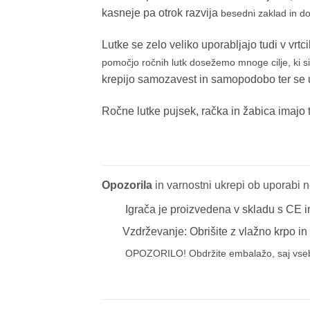
kasneje pa otrok razvija
besedni zaklad in dom
Lutke se zelo veliko uporabljajo tudi v vr
pomočjo ročnih lutk dosežemo mnoge cilje, ki si 
krepijo samozavest in samopodobo ter se uč
Ročne lutke pujsek, račka in žabica imajo 
Opozorila
in varnostni ukrepi ob uporabi ne
Igrača je proizvedena v skladu s CE i
Vzdrževanje: Obrišite z vlažno krpo in
OPOZORILO! Obdržite embalažo, saj vse