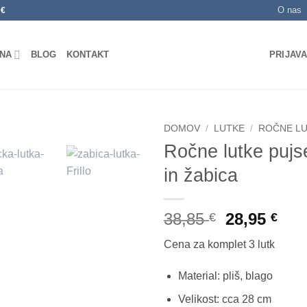
O nas
0€
NA
BLOG
KONTAKT
PRIJAVA
DOMOV
/
LUTKE
/
ROČNE L
Ročne lutke pujs
Dodaj
in žabica
na
seznam
želja
Izvirna
Tre
38,85
28,95
€
€
cena
cen
Cena za komplet 3 lutk
je
je:
bila:
28,9
Material: pliš, blago
38,85 €.
Velikost: cca 28 cm