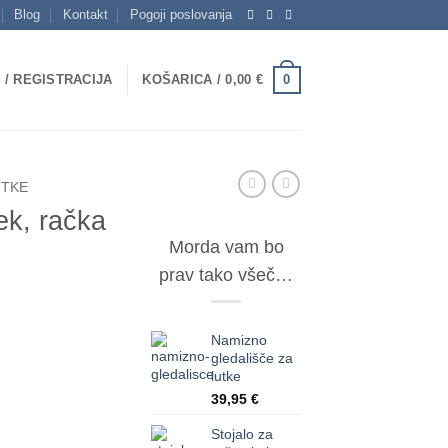
Blog
Kontakt
Pogoji poslovanja
0
 / REGISTRACIJA
KOŠARICA /
0,00
€
UTKE
ek, račka
Morda vam bo
prav tako všeč…
nutna
a
Namizno
gledališče za
lutke
5 €.
39,95
€
Stojalo za