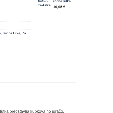
ročne lutke
19,95
€
e
,
Ročne lutke
,
Za
lutka predstavlja ljubkovalno igračo,