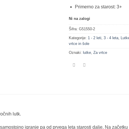
Primerno za starost: 3+
Ni na zalogi
Šifra:
G51550-2
Kategorije:
1 - 2 leti
,
3 - 4 leta
,
Lutk
vrtce in šole
Oznaki:
lutke
,
Za vrtce
očnih lutk.
 samostojno igranje pa od prvega leta starosti dalje. Na začetku 