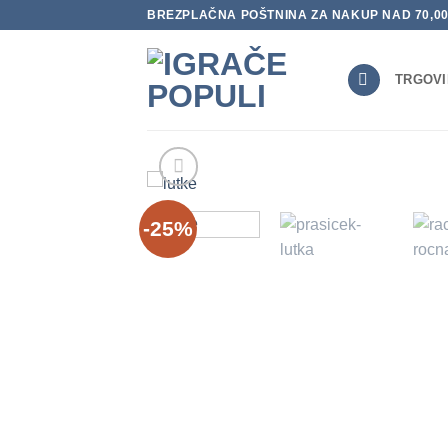
Skoči
BREZPLAČNA POŠTNINA ZA NAKUP NAD 70,0
na
vsebino
TRGOVI
-25%