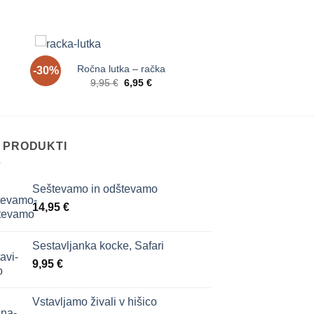
Ročna lutka – račka
-30%
aj
Dodaj
Izvirna
Trenutna
9,95
€
6,95
€
a
na
cena
cena
nam
seznam
je
je:
ja
želja
bila:
6,95 €.
9,95 €.
I PRODUKTI
Seštevamo in odštevamo
14,95
€
Sestavljanka kocke, Safari
9,95
€
Vstavljamo živali v hišico