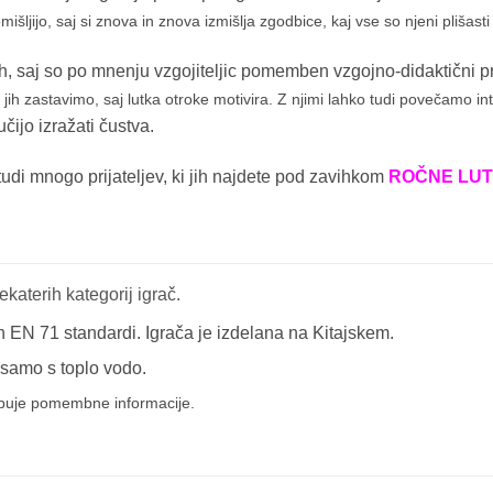
išljijo, saj si znova in znova izmišlja zgodbice, kaj vse so njeni plišasti 
tcih, saj so po mnenju vzgojiteljic pomemben vzgojno-didaktični
jih zastavimo, saj lutka otroke motivira. Z njimi lahko tudi povečamo int
ijo izražati čustva.
tudi mnogo prijateljev, ki jih najdete pod zavihkom
ROČNE LUT
katerih kategorij igrač.
n EN 71 standardi. Igrača je izdelana na Kitajskem.
 samo s toplo vodo.
buje pomembne informacije.